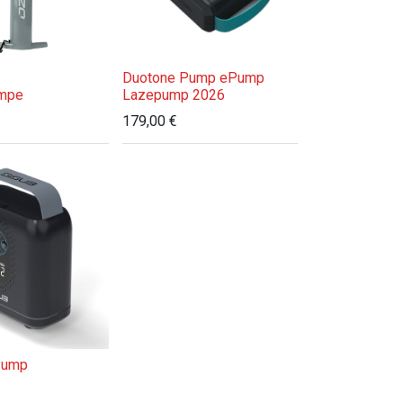
Duotone Pump ePump
mpe
Lazepump 2026
179,00
€
Pump