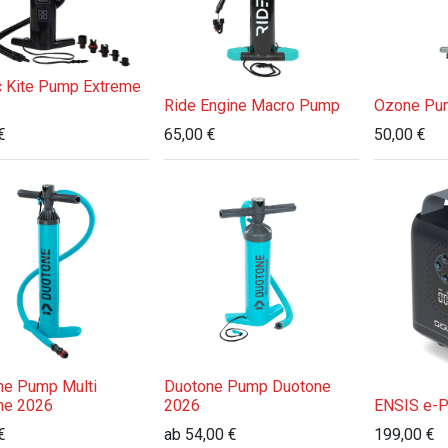
c Kite Pump Extreme
Ride Engine Macro Pump
Ozone Pu
€
65,00
€
50,00
€
ne Pump Multi
Duotone Pump Duotone
ne 2026
2026
ENSIS e-
€
ab
54,00
€
199,00
€