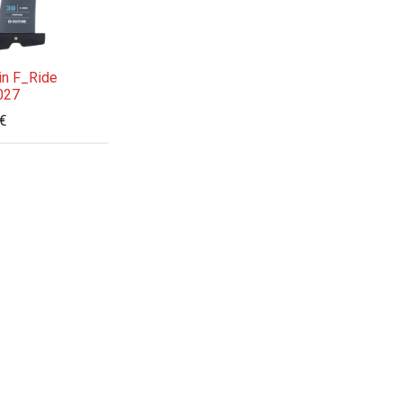
in F_Ride
027
€