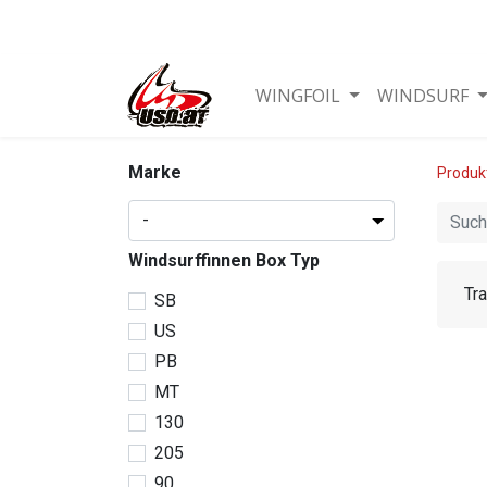
WINGFOIL
WINDSURF
Marke
Produk
Windsurffinnen Box Typ
Tr
SB
US
PB
MT
130
205
90