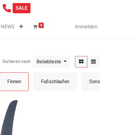
SALE
0
NEWS
Anmelden
Beliebteste
Sortieren nach:
W
Finnen
Fußschlaufen
Sonstiges