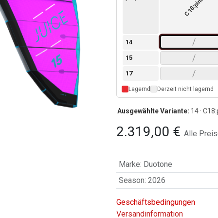
C18:pink
/
14
/
15
/
17
Lagernd
Derzeit nicht lagernd
Ausgewählte Variante:
14 · C18:
2.319,00
€
Alle Preis
Marke
:
Duotone
Season
:
2026
Geschäftsbedingungen
Versandinformation