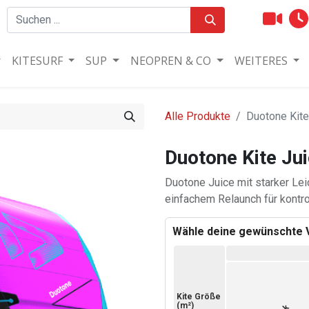
KITESURF
SUP
NEOPREN & CO
WEITERES
Alle Produkte
Duotone Kite
Duotone Kite Ju
Duotone Juice mit starker Le
einfachem Relaunch für kontro
Wähle deine gewünschte V
Kite Größe
(
m²
)