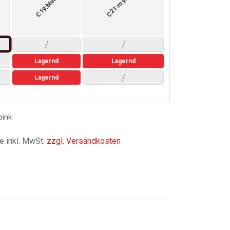
C21:royal-blue
C19:blue
/
/
Lagernd
Lagernd
/
Lagernd
pink
e inkl. MwSt.
zzgl. Versandkosten