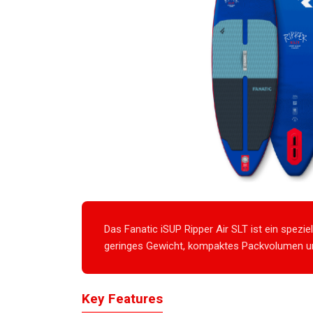
Das Fanatic iSUP Ripper Air SLT ist ein spezi
geringes Gewicht, kompaktes Packvolumen un
Key Features