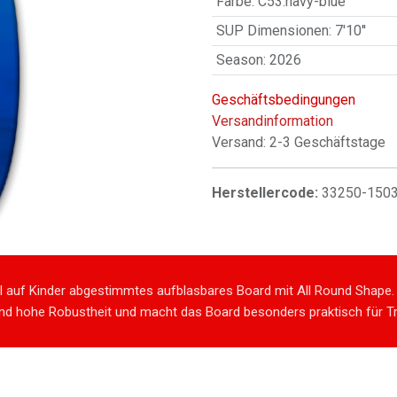
Farbe
:
C53:navy-blue
SUP Dimensionen
:
7'10''
Season
:
2026
Geschäftsbedingungen
Versandinformation
Versand: 2-3 Geschäftstage
Herstellercode:
33250-150
ell auf Kinder abgestimmtes aufblasbares Board mit All Round Shape.
d hohe Robustheit und macht das Board besonders praktisch für Tr